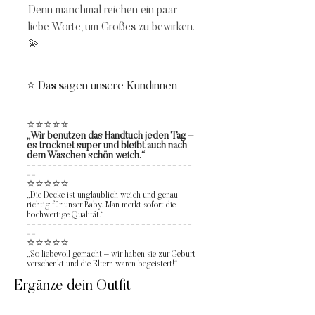
Denn manchmal reichen ein paar
liebe Worte, um Großes zu bewirken.
💫
⭐ Das sagen unsere Kundinnen
⭐⭐⭐⭐⭐
„Wir benutzen das Handtuch jeden Tag –
es trocknet super und bleibt auch nach
dem Waschen schön weich.“
--------------------------------
--
⭐⭐⭐⭐⭐
„Die Decke ist unglaublich weich und genau
richtig für unser Baby. Man merkt sofort die
hochwertige Qualität.“
--------------------------------
--
⭐⭐⭐⭐⭐
„So liebevoll gemacht – wir haben sie zur Geburt
verschenkt und die Eltern waren begeistert!“
Ergänze dein Outfit