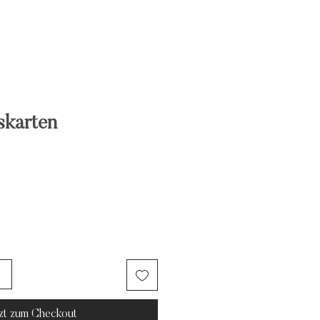
skarten
b
tzt zum Checkout