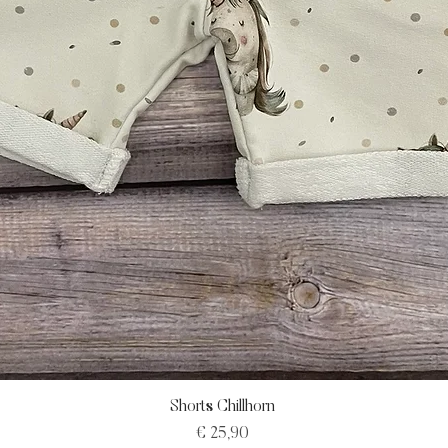
Shorts Chillhorn
Preis
€ 25,90