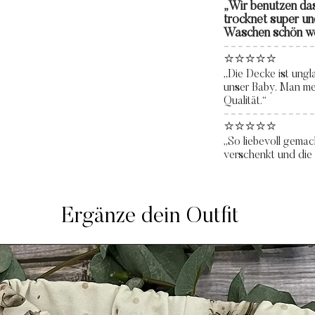
„Wir benutzen da
trocknet super un
Waschen schön we
------------
⭐⭐⭐⭐⭐
„Die Decke ist ungl
unser Baby. Man me
Qualität.“
------------
⭐⭐⭐⭐⭐
„So liebevoll gemac
verschenkt und die 
Ergänze dein Outfit