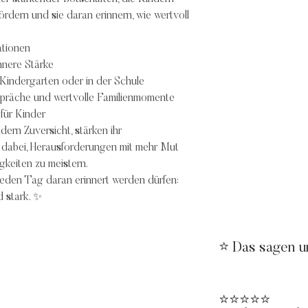
ördern und sie daran erinnern, wie wertvoll
ationen
nnere Stärke
 Kindergarten oder in der Schule
spräche und wertvolle Familienmomente
ür Kinder
rn Zuversicht, stärken ihr
n dabei, Herausforderungen mit mehr Mut
gkeiten zu meistern.
jeden Tag daran erinnert werden dürfen:
d stark. ✨
⭐ Das sagen u
⭐⭐⭐⭐⭐