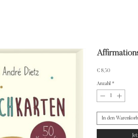
Affirmation
Preis
€ 8,30
Anzahl
*
In den Warenkor
Je