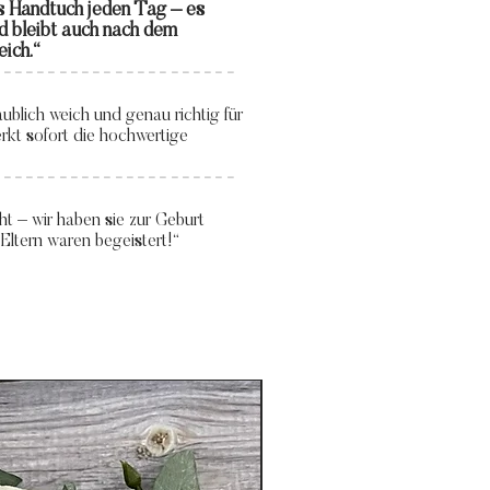
s Handtuch jeden Tag – es
d bleibt auch nach dem
ich.“
----------------------
aublich weich und genau richtig für
rkt sofort die hochwertige
----------------------
ht – wir haben sie zur Geburt
Eltern waren begeistert!“