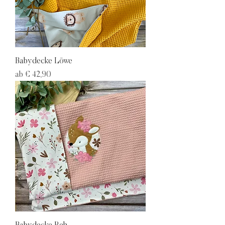
Babydecke Löwe
Sale-Preis
ab
€ 42,90