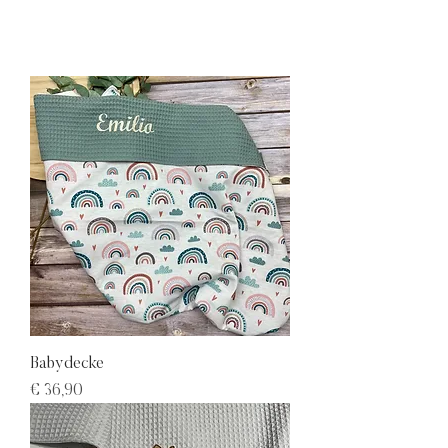
Babydecke
Preis
€ 36,90