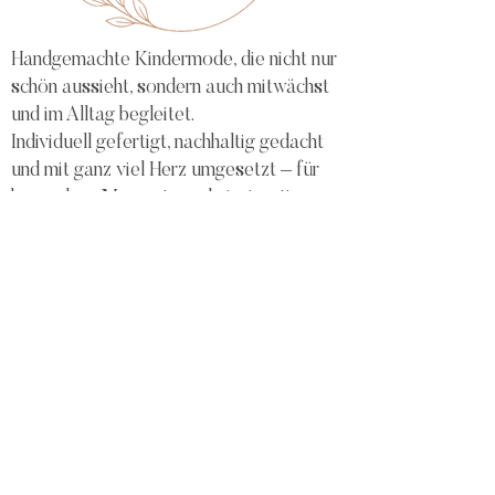
Handgemachte Kindermode, die nicht nur
schön aussieht, sondern auch mitwächst
und im Alltag begleitet.
Individuell gefertigt, nachhaltig gedacht
und mit ganz viel Herz umgesetzt – für
besondere Momente und einzigartige
Geschenke.
Mit viel Liebe gemacht – für dich und
dein Kind.
Home
Stoffauswahl
Impressum
Kontakt
Vertrag widerrufen
Feedback
Liefer- und Zahlungsbedingungen