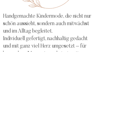
Handgemachte Kindermode, die nicht nur
schön aussieht, sondern auch mitwächst
und im Alltag begleitet.
Individuell gefertigt, nachhaltig gedacht
und mit ganz viel Herz umgesetzt – für
besondere Momente und einzigartige
Geschenke.
Mit viel Liebe gemacht – für dich und
dein Kind.
Home
Stoffauswahl
Impressum
Kontakt
Vertrag widerrufen
Feedback
Liefer- und Zahlungsbedingungen