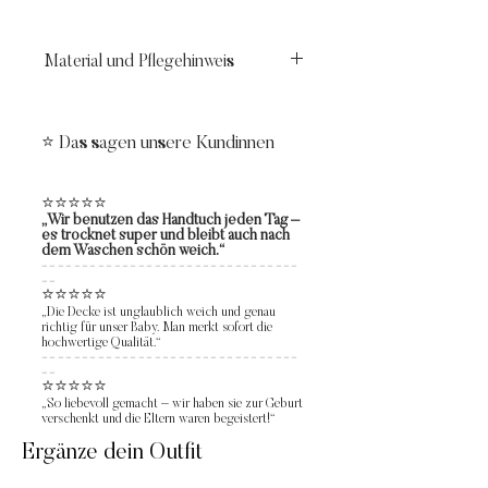
Material und Pflegehinweis
Material:
French Terry: 95 % Baumwolle, 5 %
⭐ Das sagen unsere Kundinnen
Elasthan
⭐⭐⭐⭐⭐
Pflegehinweise:
„Wir benutzen das Handtuch jeden Tag –
• Waschbar bei 30 °C
es trocknet super und bleibt auch nach
dem Waschen schön weich.“
• Nicht bleichen
--------------------------------
--
• Nicht trocknergeeignet
⭐⭐⭐⭐⭐
• Auf niedriger Stufe bügeln ✨
„Die Decke ist unglaublich weich und genau
richtig für unser Baby. Man merkt sofort die
hochwertige Qualität.“
--------------------------------
--
⭐⭐⭐⭐⭐
„So liebevoll gemacht – wir haben sie zur Geburt
verschenkt und die Eltern waren begeistert!“
Ergänze dein Outfit